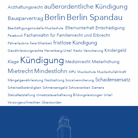
außerordentliche Kündigung
Arzthaftungsrecht
Berlin
Berlin Spandau
Bausparvertrag
Elternunterhalt
Entschädigung
Beschäftigungsmodelle Musikschule.
Fachanwältin für Familienrecht und Erbrecht
Facebook
fristlose Kündigung
Fahrerlaubnis
freie Mitarbeit
Kindergeld
Gewährleistungsrechte
Herrenberg-Urteil
Kasko Versicherung
Kündigung
Klage
Medizinrecht
Mieterhöhung
Mietrecht
Mindestlohn
MPU
Musikschule
Musikschullehrkraft
Schadensersatz
Mängelgewährleistung
Nachzahlung Sozialversicherung
Scheinselbständigkeit
Schmerzensgeld
Schwarzarbeit
Siemens
Statusfeststellung
Umsatzsteuerbefreiung Bildungsleistungen
Urteil
Vorsorgevollmachten
Überstunden