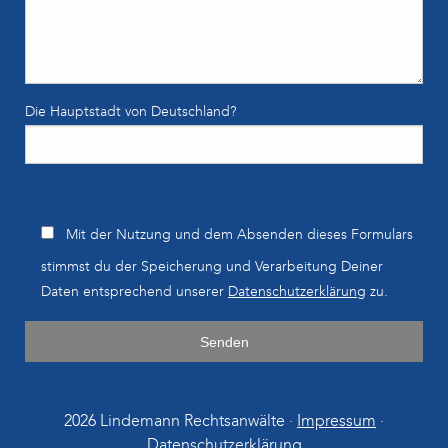
Die Hauptstadt von Deutschland?
B
Mit der Nutzung und dem Absenden dieses Formulars
i
stimmst du der Speicherung und Verarbeitung Deiner
t
Daten entsprechend unserer
Datenschutzerklärung
zu.
t
e
l
a
s
s
2026 Lindemann Rechtsanwälte ·
Impressum
·
e
Datenschutzerklärung