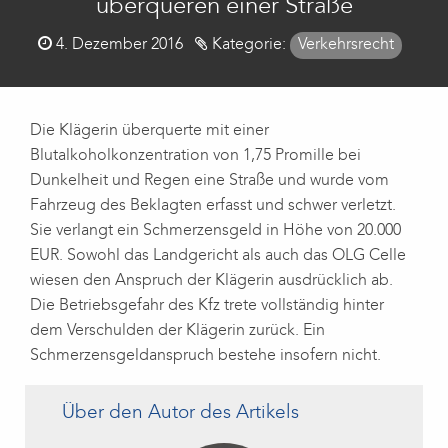
überqueren einer Straße
Posted
4. Dezember 2016
Kategorie:
Verkehrsrecht
on
Die Klägerin überquerte mit einer
Blutalkoholkonzentration von 1,75 Promille bei
Dunkelheit und Regen eine Straße und wurde vom
Fahrzeug des Beklagten erfasst und schwer verletzt.
Sie verlangt ein Schmerzensgeld in Höhe von 20.000
EUR. Sowohl das Landgericht als auch das OLG Celle
wiesen den Anspruch der Klägerin ausdrücklich ab.
Die Betriebsgefahr des Kfz trete vollständig hinter
dem Verschulden der Klägerin zurück. Ein
Schmerzensgeldanspruch bestehe insofern nicht.
Über den Autor des Artikels