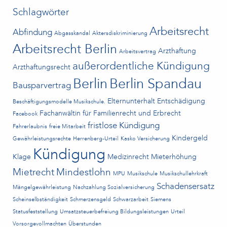
Schlagwörter
Arbeitsrecht
Abfindung
Abgasskandal
Aktersdiskriminierung
Arbeitsrecht Berlin
Arzthaftung
Arbeitsvertrag
außerordentliche Kündigung
Arzthaftungsrecht
Berlin
Berlin Spandau
Bausparvertrag
Elternunterhalt
Entschädigung
Beschäftigungsmodelle Musikschule.
Fachanwältin für Familienrecht und Erbrecht
Facebook
fristlose Kündigung
Fahrerlaubnis
freie Mitarbeit
Kindergeld
Gewährleistungsrechte
Herrenberg-Urteil
Kasko Versicherung
Kündigung
Klage
Medizinrecht
Mieterhöhung
Mietrecht
Mindestlohn
MPU
Musikschule
Musikschullehrkraft
Schadensersatz
Mängelgewährleistung
Nachzahlung Sozialversicherung
Scheinselbständigkeit
Schmerzensgeld
Schwarzarbeit
Siemens
Statusfeststellung
Umsatzsteuerbefreiung Bildungsleistungen
Urteil
Vorsorgevollmachten
Überstunden