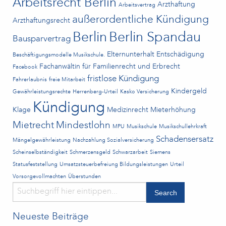
Arbeitsrecht Berlin
Arzthaftung
Arbeitsvertrag
außerordentliche Kündigung
Arzthaftungsrecht
Berlin
Berlin Spandau
Bausparvertrag
Elternunterhalt
Entschädigung
Beschäftigungsmodelle Musikschule.
Fachanwältin für Familienrecht und Erbrecht
Facebook
fristlose Kündigung
Fahrerlaubnis
freie Mitarbeit
Kindergeld
Gewährleistungsrechte
Herrenberg-Urteil
Kasko Versicherung
Kündigung
Klage
Medizinrecht
Mieterhöhung
Mietrecht
Mindestlohn
MPU
Musikschule
Musikschullehrkraft
Schadensersatz
Mängelgewährleistung
Nachzahlung Sozialversicherung
Scheinselbständigkeit
Schmerzensgeld
Schwarzarbeit
Siemens
Statusfeststellung
Umsatzsteuerbefreiung Bildungsleistungen
Urteil
Vorsorgevollmachten
Überstunden
Neueste Beiträge