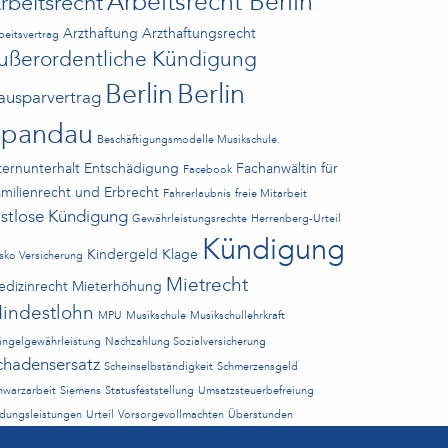
Arbeitsrecht Berlin
rbeitsrecht
Arzthaftung
Arzthaftungsrecht
beitsvertrag
ußerordentliche Kündigung
Berlin
Berlin
ausparvertrag
Spandau
Beschäftigungsmodelle Musikschule.
ternunterhalt
Entschädigung
Fachanwältin für
Facebook
milienrecht und Erbrecht
Fahrerlaubnis
freie Mitarbeit
ristlose Kündigung
Gewährleistungsrechte
Herrenberg-Urteil
Kündigung
Kindergeld
Klage
sko Versicherung
Mietrecht
dizinrecht
Mieterhöhung
indestlohn
MPU
Musikschule
Musikschullehrkraft
ngelgewährleistung
Nachzahlung Sozialversicherung
chadensersatz
Scheinselbständigkeit
Schmerzensgeld
hwarzarbeit
Siemens
Statusfeststellung
Umsatzsteuerbefreiung
ldungsleistungen
Urteil
Vorsorgevollmachten
Überstunden