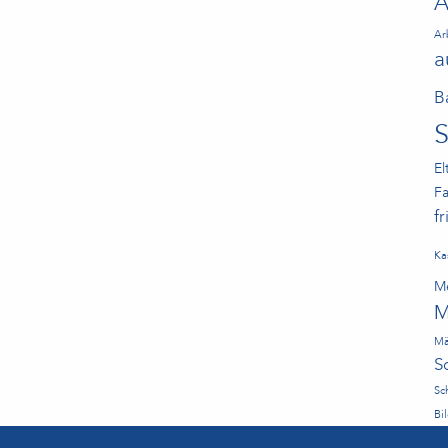
A
Ar
a
B
El
Fa
f
Ka
Me
M
Mä
S
Sc
Bi