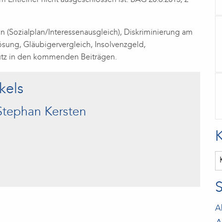
 Entleiher nicht ausgeschlossen ist. BAG 20.6.2013, 2
 (Sozialplan/Interessenausgleich), Diskriminierung am
lösung, Gläubigervergleich, Insolvenzgeld,
utz in den kommenden Beiträgen.
kels
Stephan Kersten
Ka
A