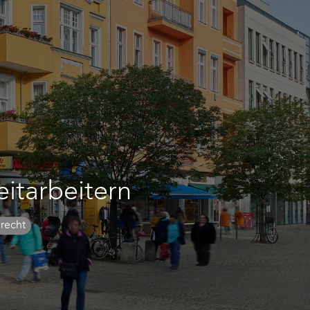
itarbeitern
srecht