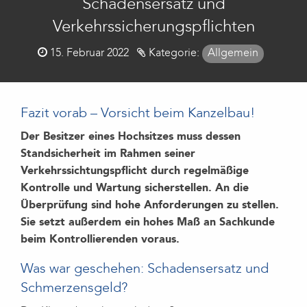
Schadensersatz und
Verkehrssicherungspflichten
Posted
15. Februar 2022
Kategorie:
Allgemein
on
Fazit vorab – Vorsicht beim Kanzelbau!
Der Besitzer eines Hochsitzes muss dessen
Standsicherheit im Rahmen seiner
Verkehrssichtungspflicht durch regelmäßige
Kontrolle und Wartung sicherstellen. An die
Überprüfung sind hohe Anforderungen zu stellen.
Sie setzt außerdem ein hohes Maß an Sachkunde
beim Kontrollierenden voraus.
Was war geschehen: Schadensersatz und
Schmerzensgeld?