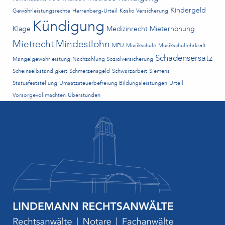
Kindergeld
Gewährleistungsrechte
Herrenberg-Urteil
Kasko Versicherung
Kündigung
Klage
Medizinrecht
Mieterhöhung
Mietrecht
Mindestlohn
MPU
Musikschule
Musikschullehrkraft
Schadensersatz
Mängelgewährleistung
Nachzahlung Sozialversicherung
Scheinselbständigkeit
Schmerzensgeld
Schwarzarbeit
Siemens
Statusfeststellung
Umsatzsteuerbefreiung Bildungsleistungen
Urteil
Vorsorgevollmachten
Überstunden