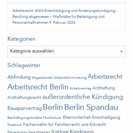
Arbeitsrecht: AGG-Entschädigung und Änderungskündigung:
Berufung abgewiesen – Maßstäbe für Belästigung und
Personalmaßnahmen
9. Februar 2026
Kategorien
Kategorien
Schlagwörter
Arbeitsrecht
Abfindung
Abgasskandal
Aktersdiskriminierung
Arbeitsrecht Berlin
Arzthaftung
Arbeitsvertrag
außerordentliche Kündigung
Arzthaftungsrecht
Berlin
Berlin Spandau
Bausparvertrag
Elternunterhalt
Entschädigung
Beschäftigungsmodelle Musikschule.
Fachanwältin für Familienrecht und Erbrecht
Facebook
fristlose Kündigung
Fahrerlaubnis
freie Mitarbeit