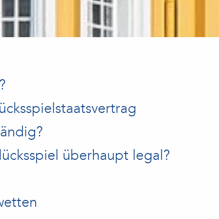
?
cksspielstaatsvertrag
tändig?
lücksspiel überhaupt legal?
wetten