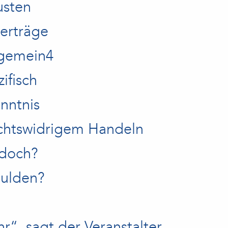
usten
verträge
lgemein4
ifisch
nntnis
echtswidrigem Handeln
 doch?
hulden?
r“, sagt der Veranstalter