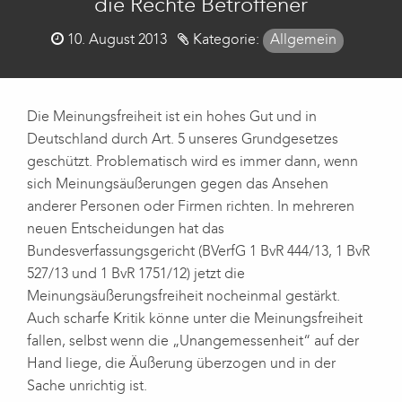
die Rechte Betroffener
Posted
10. August 2013
Kategorie:
Allgemein
on
Die Meinungsfreiheit ist ein hohes Gut und in
Deutschland durch Art. 5 unseres Grundgesetzes
geschützt. Problematisch wird es immer dann, wenn
sich Meinungsäußerungen gegen das Ansehen
anderer Personen oder Firmen richten. In mehreren
neuen Entscheidungen hat das
Bundesverfassungsgericht (BVerfG 1 BvR 444/13, 1 BvR
527/13 und 1 BvR 1751/12) jetzt die
Meinungsäußerungsfreiheit nocheinmal gestärkt.
Auch scharfe Kritik könne unter die Meinungsfreiheit
fallen, selbst wenn die „Unangemessenheit“ auf der
Hand liege, die Äußerung überzogen und in der
Sache unrichtig ist.