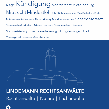
Kündigung
Klage
Medizinrecht
Mieterhöhung
Mietrecht
Mindestlohn
MPU
Musikschule
Musikschullehrkraft
Schadensersatz
Mängelgewährleistung
Nachzahlung Sozialversicherung
Scheinselbständigkeit
Schmerzensgeld
Schwarzarbeit
Siemens
Statusfeststellung
Umsatzsteuerbefreiung Bildungsleistungen
Urteil
Vorsorgevollmachten
Überstunden