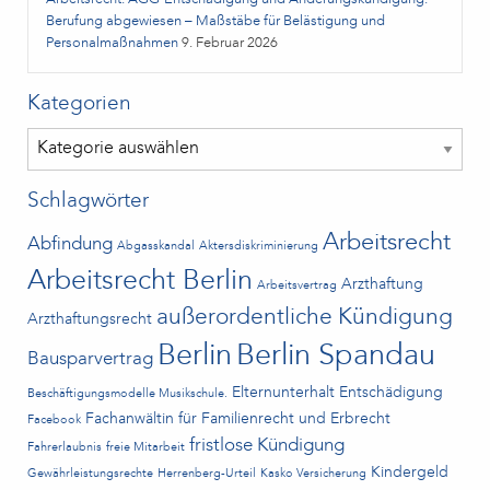
Berufung abgewiesen – Maßstäbe für Belästigung und
Personalmaßnahmen
9. Februar 2026
Kategorien
Kategorien
Schlagwörter
Arbeitsrecht
Abfindung
Abgasskandal
Aktersdiskriminierung
Arbeitsrecht Berlin
Arzthaftung
Arbeitsvertrag
außerordentliche Kündigung
Arzthaftungsrecht
Berlin
Berlin Spandau
Bausparvertrag
Elternunterhalt
Entschädigung
Beschäftigungsmodelle Musikschule.
Fachanwältin für Familienrecht und Erbrecht
Facebook
fristlose Kündigung
Fahrerlaubnis
freie Mitarbeit
Kindergeld
Gewährleistungsrechte
Herrenberg-Urteil
Kasko Versicherung