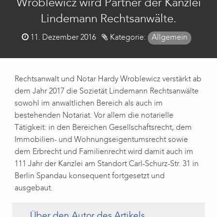
Wroblewicz wird Partner der Kanzlei
Lindemann Rechtsanwälte.
Posted
11. Dezember 2016
Kategorie:
Allgemein
on
Rechtsanwalt und Notar Hardy Wroblewicz verstärkt ab
dem Jahr 2017 die Sozietät Lindemann Rechtsanwälte
sowohl im anwaltlichen Bereich als auch im
bestehenden Notariat. Vor allem die notarielle
Tätigkeit: in den Bereichen Gesellschaftsrecht, dem
Immobilien- und Wohnungseigentumsrecht sowie
dem Erbrecht und Familienrecht wird damit auch im
111 Jahr der Kanzlei am Standort Carl-Schurz-Str. 31 in
Berlin Spandau konsequent fortgesetzt und
ausgebaut.
Über den Autor des Artikels