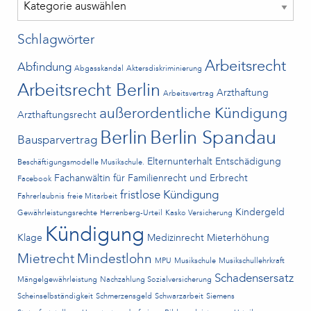
Kategorien
Schlagwörter
Arbeitsrecht
Abfindung
Abgasskandal
Aktersdiskriminierung
Arbeitsrecht Berlin
Arzthaftung
Arbeitsvertrag
außerordentliche Kündigung
Arzthaftungsrecht
Berlin
Berlin Spandau
Bausparvertrag
Elternunterhalt
Entschädigung
Beschäftigungsmodelle Musikschule.
Fachanwältin für Familienrecht und Erbrecht
Facebook
fristlose Kündigung
Fahrerlaubnis
freie Mitarbeit
Kindergeld
Gewährleistungsrechte
Herrenberg-Urteil
Kasko Versicherung
Kündigung
Klage
Medizinrecht
Mieterhöhung
Mietrecht
Mindestlohn
MPU
Musikschule
Musikschullehrkraft
Schadensersatz
Mängelgewährleistung
Nachzahlung Sozialversicherung
Scheinselbständigkeit
Schmerzensgeld
Schwarzarbeit
Siemens