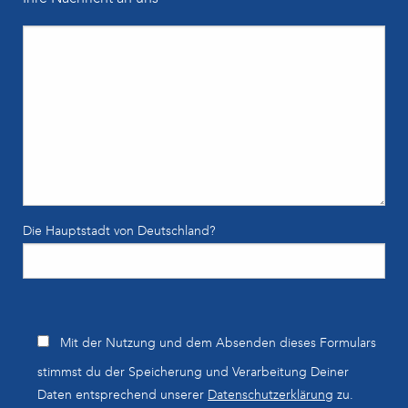
Die Hauptstadt von Deutschland?
B
Mit der Nutzung und dem Absenden dieses Formulars
i
stimmst du der Speicherung und Verarbeitung Deiner
t
Daten entsprechend unserer
Datenschutzerklärung
zu.
t