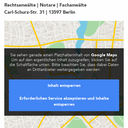
Rechtsanwälte | Notare | Fachanwälte
Carl-Schurz-Str. 31 | 13597 Berlin
Sie sehen gerade einen Platzhalterinhalt von
Google Maps
.
Um auf den eigentlichen Inhalt zuzugreifen, klicken Sie auf
die Schaltfläche unten. Bitte beachten Sie, dass dabei Daten
an Drittanbieter weitergegeben werden.
Mehr Informationen
Inhalt entsperren
Erforderlichen Service akzeptieren und Inhalte
entsperren