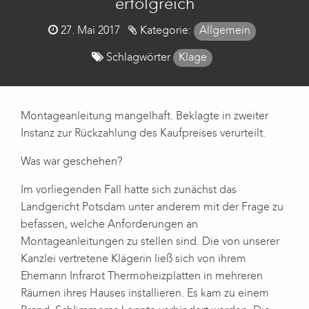
erfolgreich
Posted
27. Mai 2017
Kategorie:
Allgemein
on
Schlagwörter
Klage
Montageanleitung mangelhaft. Beklagte in zweiter
Instanz zur Rückzahlung des Kaufpreises verurteilt.
Was war geschehen?
Im vorliegenden Fall hatte sich zunächst das
Landgericht Potsdam unter anderem mit der Frage zu
befassen, welche Anforderungen an
Montageanleitungen zu stellen sind. Die von unserer
Kanzlei vertretene Klägerin ließ sich von ihrem
Ehemann Infrarot Thermoheizplatten in mehreren
Räumen ihres Hauses installieren. Es kam zu einem