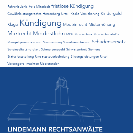
fristlose Kündigung
Fahrerlaubnis
freie Mitarbeit
Kindergeld
Gewährleistungsrechte
Herrenberg-Urteil
Kasko Versicherung
Kündigung
Klage
Medizinrecht
Mieterhöhung
Mietrecht
Mindestlohn
MPU
Musikschule
Musikschullehrkraft
Schadensersatz
Mängelgewährleistung
Nachzahlung Sozialversicherung
Scheinselbständigkeit
Schmerzensgeld
Schwarzarbeit
Siemens
Statusfeststellung
Umsatzsteuerbefreiung Bildungsleistungen
Urteil
Vorsorgevollmachten
Überstunden