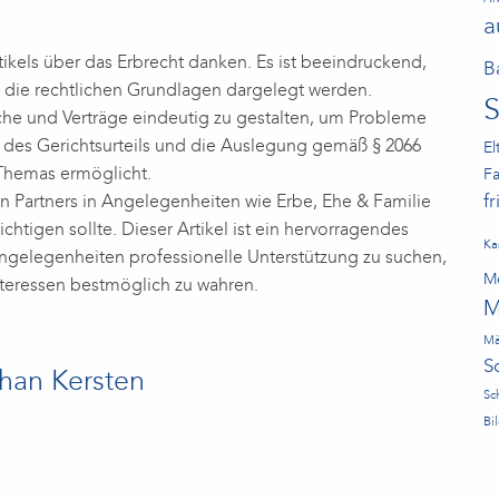
a
ikels über das Erbrecht danken. Es ist beeindruckend,
B
nd die rechtlichen Grundlagen dargelegt werden.
sche und Verträge eindeutig zu gestalten, um Probleme
g des Gerichtsurteils und die Auslegung gemäß § 2066
El
Themas ermöglicht.
Fa
f
 Partners in Angelegenheiten wie Erbe, Ehe & Familie
chtigen sollte. Dieser Artikel ist ein hervorragendes
Ka
n Angelegenheiten professionelle Unterstützung zu suchen,
Me
Interessen bestmöglich zu wahren.
M
Mä
S
han Kersten
Sc
Bi