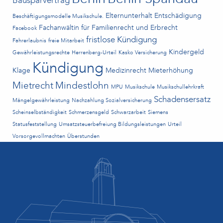
Bausparvertrag
Elternunterhalt
Entschädigung
Beschäftigungsmodelle Musikschule.
Fachanwältin für Familienrecht und Erbrecht
Facebook
fristlose Kündigung
Fahrerlaubnis
freie Mitarbeit
Kindergeld
Gewährleistungsrechte
Herrenberg-Urteil
Kasko Versicherung
Kündigung
Klage
Medizinrecht
Mieterhöhung
Mietrecht
Mindestlohn
MPU
Musikschule
Musikschullehrkraft
Schadensersatz
Mängelgewährleistung
Nachzahlung Sozialversicherung
Scheinselbständigkeit
Schmerzensgeld
Schwarzarbeit
Siemens
Statusfeststellung
Umsatzsteuerbefreiung Bildungsleistungen
Urteil
Vorsorgevollmachten
Überstunden