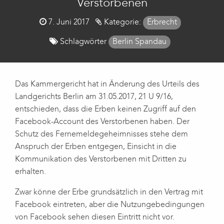
Verstorbenen
Posted
7. Juni 2017
Kategorie:
Erbrecht
on
Schlagwörter
Berlin Spandau
Das Kammergericht hat in Änderung des Urteils des
Landgerichts Berlin am 31.05.2017, 21 U 9/16,
entschieden, dass die Erben keinen Zugriff auf den
Facebook-Account des Verstorbenen haben. Der
Schutz des Fernemeldegeheimnisses stehe dem
Anspruch der Erben entgegen, Einsicht in die
Kommunikation des Verstorbenen mit Dritten zu
erhalten.
Zwar könne der Erbe grundsätzlich in den Vertrag mit
Facebook eintreten, aber die Nutzungebedingungen
von Facebook sehen diesen Eintritt nicht vor.