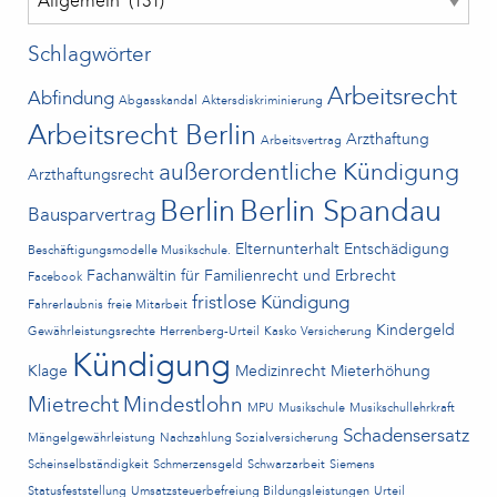
Schlagwörter
Arbeitsrecht
Abfindung
Abgasskandal
Aktersdiskriminierung
Arbeitsrecht Berlin
Arzthaftung
Arbeitsvertrag
außerordentliche Kündigung
Arzthaftungsrecht
Berlin
Berlin Spandau
Bausparvertrag
Elternunterhalt
Entschädigung
Beschäftigungsmodelle Musikschule.
Fachanwältin für Familienrecht und Erbrecht
Facebook
fristlose Kündigung
Fahrerlaubnis
freie Mitarbeit
Kindergeld
Gewährleistungsrechte
Herrenberg-Urteil
Kasko Versicherung
Kündigung
Klage
Medizinrecht
Mieterhöhung
Mietrecht
Mindestlohn
MPU
Musikschule
Musikschullehrkraft
Schadensersatz
Mängelgewährleistung
Nachzahlung Sozialversicherung
Scheinselbständigkeit
Schmerzensgeld
Schwarzarbeit
Siemens
Statusfeststellung
Umsatzsteuerbefreiung Bildungsleistungen
Urteil