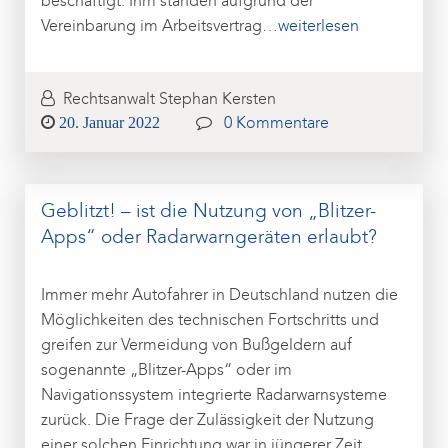
beschäftigt. Ihm standen aufgrund der
Vereinbarung im Arbeitsvertrag
…weiterlesen
Rechtsanwalt Stephan Kersten
Posted
20. Januar 2022
0 Kommentare
on
Geblitzt! – ist die Nutzung von „Blitzer-
Apps“ oder Radarwarngeräten erlaubt?
Immer mehr Autofahrer in Deutschland nutzen die
Möglichkeiten des technischen Fortschritts und
greifen zur Vermeidung von Bußgeldern auf
sogenannte „Blitzer-Apps“ oder im
Navigationssystem integrierte Radarwarnsysteme
zurück. Die Frage der Zulässigkeit der Nutzung
einer solchen Einrichtung war in jüngerer Zeit