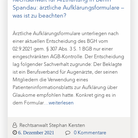
Rechtsanwalt für Arzthaftung in Berlin
Spandau: ärztliche Aufklärungsformulare –
was ist zu beachten?
Ärztliche Aufklärungsformulare unterliegen nach
einer aktuellen Entscheidung des BGH vom
02.9.2021 gem. § 307 Abs. 3 S. 1 BGB nur einer
eingeschränkten AGB-Kontrolle. Der Entscheidung
lag folgender Sachverhalt zugrunde: Der Beklagte
ist ein Berufsverband für Augenärzte, der seinen
Mitgliedern die Verwendung eines
Patienteninformationsblatts zur Aufklärung über
Glaukome empfohlen hatte. Konkret ging es in
dem Formular
…weiterlesen
Rechtsanwalt Stephan Kersten
Posted
6. Dezember 2021
0 Kommentare
on