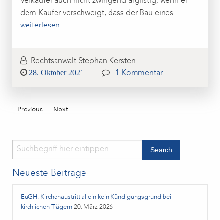
Verkäufer auch nicht zwingend arglistig, wenn er
dem Käufer verschweigt, dass der Bau eines
…
weiterlesen
Rechtsanwalt Stephan Kersten
Posted
28. Oktober 2021
1 Kommentar
on
Previous
Next
Neueste Beiträge
EuGH: Kirchenaustritt allein kein Kündigungsgrund bei
kirchlichen Trägern
20. März 2026