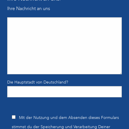
Ihre Nachricht an uns
Die Hauptstadt von Deutschland?
B
Mit der Nutzung und dem Absenden dieses Formulars
i
stimmst du der Speicherung und Verarbeitung Deiner
t