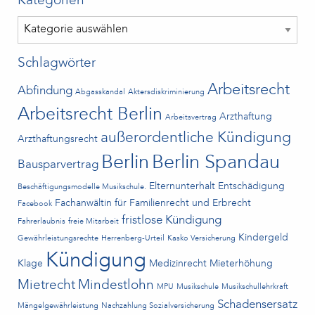
Kategorien
Kategorien
Schlagwörter
Arbeitsrecht
Abfindung
Abgasskandal
Aktersdiskriminierung
Arbeitsrecht Berlin
Arzthaftung
Arbeitsvertrag
außerordentliche Kündigung
Arzthaftungsrecht
Berlin
Berlin Spandau
Bausparvertrag
Elternunterhalt
Entschädigung
Beschäftigungsmodelle Musikschule.
Fachanwältin für Familienrecht und Erbrecht
Facebook
fristlose Kündigung
Fahrerlaubnis
freie Mitarbeit
Kindergeld
Gewährleistungsrechte
Herrenberg-Urteil
Kasko Versicherung
Kündigung
Klage
Medizinrecht
Mieterhöhung
Mietrecht
Mindestlohn
MPU
Musikschule
Musikschullehrkraft
Schadensersatz
Mängelgewährleistung
Nachzahlung Sozialversicherung