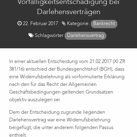
Vorfälligkeitsentschädigung bei
Darlehensverträgen
Posted
22. Februar 2017
Kategorie:
Bankrecht
on
Schlagwörter
Darlehensvertrag
In einer aktuellen Entscheidung vom 21.02.2017 (XI ZR
381/16) entschied der Bundesgerichtshof (BGH), dass
eine Widerrufsbelehrung als vorformulierte Erklärung
nach den für das Recht der Allgemeinen
Geschäftsbedingungen geltenden Grundsätzen
objektiv auszulegen sei.
Dem der Entscheidung zugrunde liegenden
Darlehensvertrag war eine Widerrufsbelehrung
beigefügt, die unter anderem folgenden Passus
enthielt: