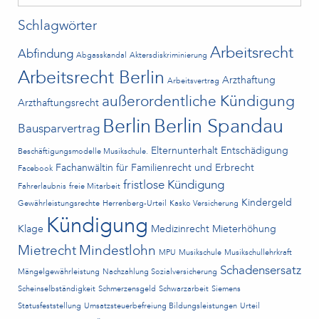
Schlagwörter
Arbeitsrecht
Abfindung
Abgasskandal
Aktersdiskriminierung
Arbeitsrecht Berlin
Arzthaftung
Arbeitsvertrag
außerordentliche Kündigung
Arzthaftungsrecht
Berlin
Berlin Spandau
Bausparvertrag
Elternunterhalt
Entschädigung
Beschäftigungsmodelle Musikschule.
Fachanwältin für Familienrecht und Erbrecht
Facebook
fristlose Kündigung
Fahrerlaubnis
freie Mitarbeit
Kindergeld
Gewährleistungsrechte
Herrenberg-Urteil
Kasko Versicherung
Kündigung
Klage
Medizinrecht
Mieterhöhung
Mietrecht
Mindestlohn
MPU
Musikschule
Musikschullehrkraft
Schadensersatz
Mängelgewährleistung
Nachzahlung Sozialversicherung
Scheinselbständigkeit
Schmerzensgeld
Schwarzarbeit
Siemens
Statusfeststellung
Umsatzsteuerbefreiung Bildungsleistungen
Urteil