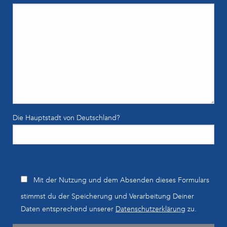
Die Hauptstadt von Deutschland?
B
Mit der Nutzung und dem Absenden dieses Formulars
i
stimmst du der Speicherung und Verarbeitung Deiner
t
Daten entsprechend unserer
Datenschutzerklärung
zu.
t
e