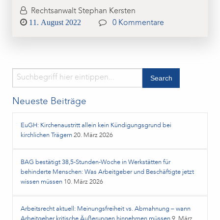
Rechtsanwalt Stephan Kersten
Posted
11. August 2022
0 Kommentare
on
Neueste Beiträge
EuGH: Kirchenaustritt allein kein Kündigungsgrund bei
kirchlichen Trägern
20. März 2026
BAG bestätigt 38,5‑Stunden‑Woche in Werkstätten für
behinderte Menschen: Was Arbeitgeber und Beschäftigte jetzt
wissen müssen
10. März 2026
Arbeitsrecht aktuell: Meinungsfreiheit vs. Abmahnung – wann
Arbeitgeber kritische Äußerungen hinnehmen müssen
9. März