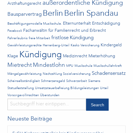
außerordentliche Kündigung
Arzthaftungsrecht
Berlin
Berlin Spandau
Bausparvertrag
Elternunterhalt
Entschädigung
Beschäftigungsmodelle Musikschule.
Fachanwältin für Familienrecht und Erbrecht
Facebook
fristlose Kündigung
Fahrerlaubnis
freie Mitarbeit
Kindergeld
Gewährleistungsrechte
Herrenberg-Urteil
Kasko Versicherung
Kündigung
Klage
Medizinrecht
Mieterhöhung
Mietrecht
Mindestlohn
MPU
Musikschule
Musikschullehrkraft
Schadensersatz
Mängelgewährleistung
Nachzahlung Sozialversicherung
Scheinselbständigkeit
Schmerzensgeld
Schwarzarbeit
Siemens
Statusfeststellung
Umsatzsteuerbefreiung Bildungsleistungen
Urteil
Vorsorgevollmachten
Überstunden
Neueste Beiträge