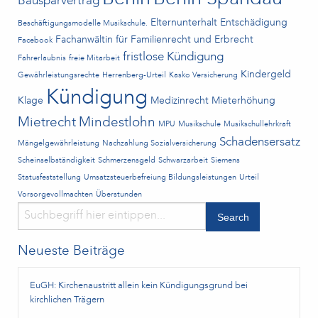
Bausparvertrag
Elternunterhalt
Entschädigung
Beschäftigungsmodelle Musikschule.
Fachanwältin für Familienrecht und Erbrecht
Facebook
fristlose Kündigung
Fahrerlaubnis
freie Mitarbeit
Kindergeld
Gewährleistungsrechte
Herrenberg-Urteil
Kasko Versicherung
Kündigung
Klage
Medizinrecht
Mieterhöhung
Mietrecht
Mindestlohn
MPU
Musikschule
Musikschullehrkraft
Schadensersatz
Mängelgewährleistung
Nachzahlung Sozialversicherung
Scheinselbständigkeit
Schmerzensgeld
Schwarzarbeit
Siemens
Statusfeststellung
Umsatzsteuerbefreiung Bildungsleistungen
Urteil
Vorsorgevollmachten
Überstunden
Neueste Beiträge
EuGH: Kirchenaustritt allein kein Kündigungsgrund bei
kirchlichen Trägern